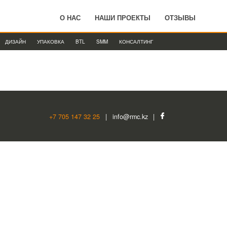
О НАС
НАШИ ПРОЕКТЫ
ОТЗЫВЫ
ДИЗАЙН
УПАКОВКА
BTL
SMM
КОНСАЛТИНГ
+7 705 147 32 25
|
info@rmc.kz
|