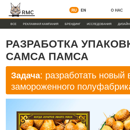
RU
EN
О НАС
ВСЕ
РЕКЛАМНАЯ КАМПАНИЯ
БРЕНДИНГ
ИССЛЕДОВАНИЯ
ДИЗАЙН
РАЗРАБОТКА УПАКОВ
САМСА ПАМСА
: разработать новый 
Задача
замороженного полуфабрик