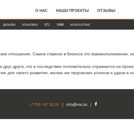
О НАС
НАШИ ПРОЕКТЫ
ОТЗЫВЫ
ДИЗАЙН
УПАКОВКА
BTL
SMM
КОНСАЛТИНГ
ие отношения. Самое главное в бизнесе это взаимопонимание, к
 друг друга, что в последствии положительно отражается на проек
ию для своего развития, желаю им творческих успехов и удачи в н
+7 705 147 32 25
|
info@rmc.kz
|