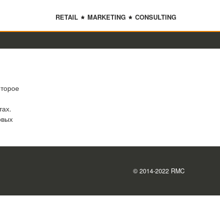
RETAIL
MARKETING
CONSULTING
оторое
тах.
овых
© 2014-2022 RMC